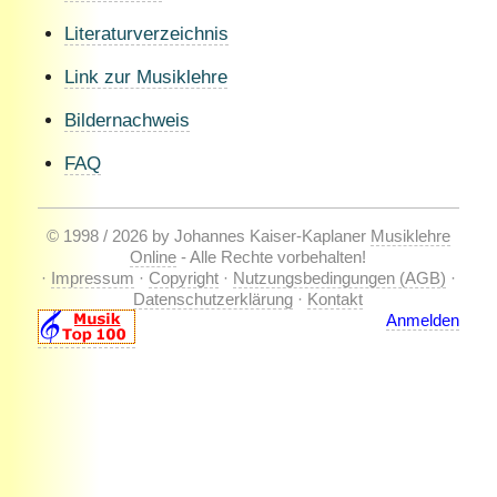
Literaturverzeichnis
Link zur Musiklehre
Bildernachweis
FAQ
© 1998 / 2026 by Johannes Kaiser-Kaplaner
Musiklehre
Online
- Alle Rechte vorbehalten!
·
Impressum
·
Copyright
·
Nutzungsbedingungen (AGB)
·
Datenschutzerklärung
·
Kontakt
Anmelden