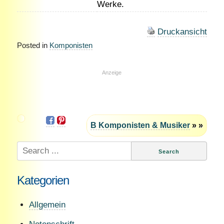
Werke.
Druckansicht
Posted in
Komponisten
Anzeige
B Komponisten & Musiker
» »
Search
for:
Kategorien
Allgemein