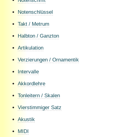
Notenschrift
Notenschlüssel
Takt / Metrum
Halbton / Ganzton
Artikulation
Verzierungen / Ornamentik
Intervalle
Akkordlehre
Tonleitern / Skalen
Vierstimmiger Satz
Akustik
MIDI