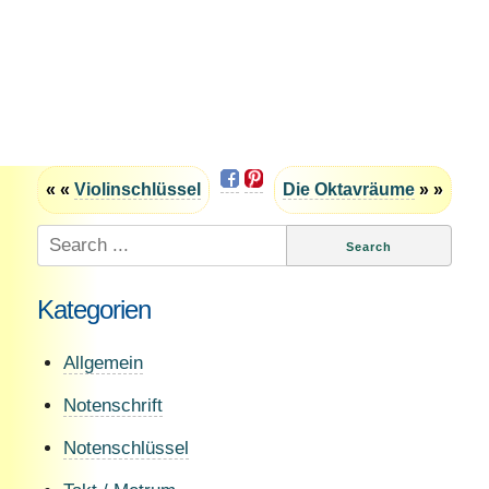
« «
Violinschlüssel
Die Oktavräume
» »
Search
for:
Kategorien
Allgemein
Notenschrift
Notenschlüssel