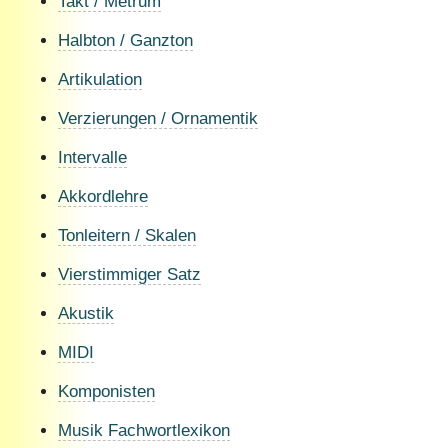
Takt / Metrum
Halbton / Ganzton
Artikulation
Verzierungen / Ornamentik
Intervalle
Akkordlehre
Tonleitern / Skalen
Vierstimmiger Satz
Akustik
MIDI
Komponisten
Musik Fachwortlexikon