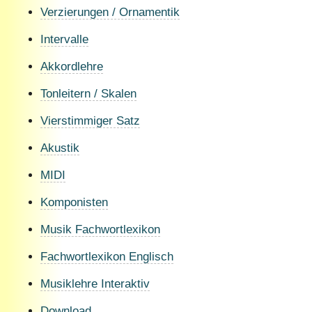
Verzierungen / Ornamentik
Intervalle
Akkordlehre
Tonleitern / Skalen
Vierstimmiger Satz
Akustik
MIDI
Komponisten
Musik Fachwortlexikon
Fachwortlexikon Englisch
Musiklehre Interaktiv
Download