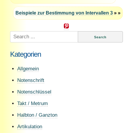
Beispiele zur Bestimmung von Intervallen 3
» »
Search
for:
Kategorien
Allgemein
Notenschrift
Notenschlüssel
Takt / Metrum
Halbton / Ganzton
Artikulation