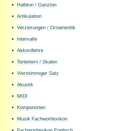
Halbton / Ganzton
Artikulation
Verzierungen / Ornamentik
Intervalle
Akkordlehre
Tonleitern / Skalen
Vierstimmiger Satz
Akustik
MIDI
Komponisten
Musik Fachwortlexikon
Fachwortlexikon Englisch