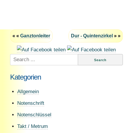
« «
Ganztonleiter
Dur - Quintenzirkel
» »
Search
for:
Kategorien
Allgemein
Notenschrift
Notenschlüssel
Takt / Metrum