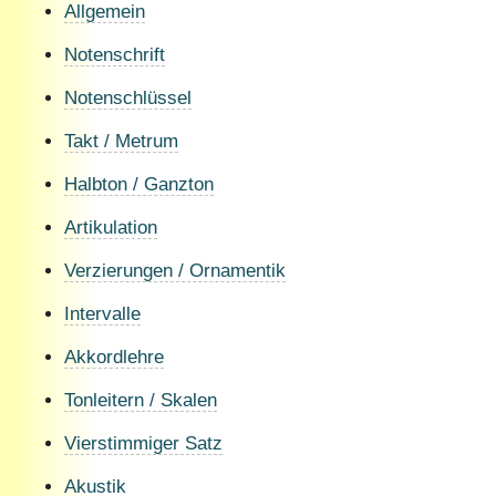
Allgemein
Notenschrift
Notenschlüssel
Takt / Metrum
Halbton / Ganzton
Artikulation
Verzierungen / Ornamentik
Intervalle
Akkordlehre
Tonleitern / Skalen
Vierstimmiger Satz
Akustik