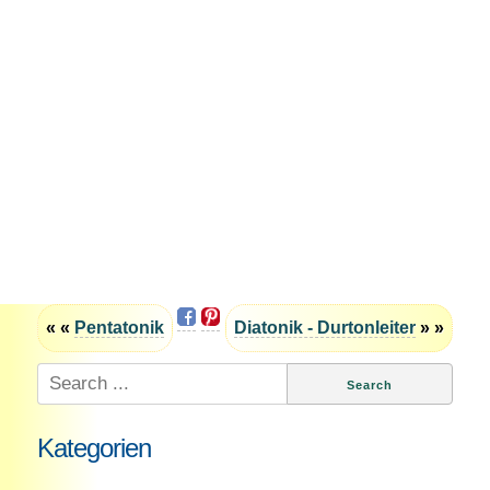
« «
Pentatonik
Diatonik - Durtonleiter
» »
Search
for:
Kategorien