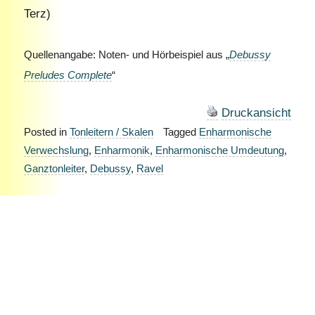
Terz)
Quellenangabe: Noten- und Hörbeispiel aus „
Debussy
Preludes Complete
“
Druckansicht
Posted in
Tonleitern / Skalen
Tagged
Enharmonische
Verwechslung
,
Enharmonik
,
Enharmonische Umdeutung
,
Ganztonleiter
,
Debussy
,
Ravel