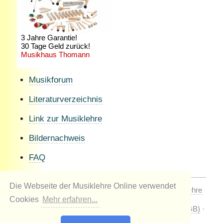
Musikforum
Literaturverzeichnis
Link zur Musiklehre
Bildernachweis
FAQ
Die Webseite der Musiklehre Online verwendet
© 1998 / 2026 by Johannes Kaiser-Kaplaner
Musiklehre
Cookies
Mehr erfahren...
Online
- Alle Rechte vorbehalten!
·
Impressum
·
Copyright
·
Nutzungsbedingungen (AGB)
·
Datenschutzerklärung
·
Kontakt