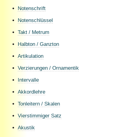
Notenschrift
Notenschlüssel
Takt / Metrum
Halbton / Ganzton
Artikulation
Verzierungen / Ornamentik
Intervalle
Akkordlehre
Tonleitern / Skalen
Vierstimmiger Satz
Akustik