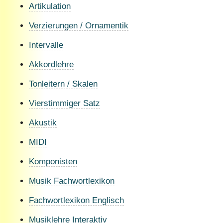
Artikulation
Verzierungen / Ornamentik
Intervalle
Akkordlehre
Tonleitern / Skalen
Vierstimmiger Satz
Akustik
MIDI
Komponisten
Musik Fachwortlexikon
Fachwortlexikon Englisch
Musiklehre Interaktiv