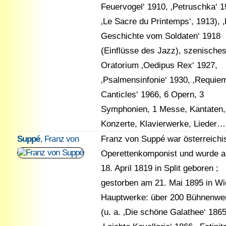
Feuervogel‘ 1910, ‚Petruschka‘ 1
‚Le Sacre du Printemps‘, 1913), ‚
Geschichte vom Soldaten‘ 1918
(Einflüsse des Jazz), szenische
Oratorium ‚Oedipus Rex‘ 1927,
‚Psalmensinfonie‘ 1930, ‚Requie
Canticles‘ 1966, 6 Opern, 3
Symphonien, 1 Messe, Kantaten,
Konzerte, Klavierwerke, Lieder…
Suppé
, Franz von
Franz von Suppé war österreichi
Operettenkomponist und wurde 
18. April 1819 in Split geboren ;
gestorben am 21. Mai 1895 in Wi
Hauptwerke: über 200 Bühnenwe
(u. a. ‚Die schöne Galathee‘ 1865