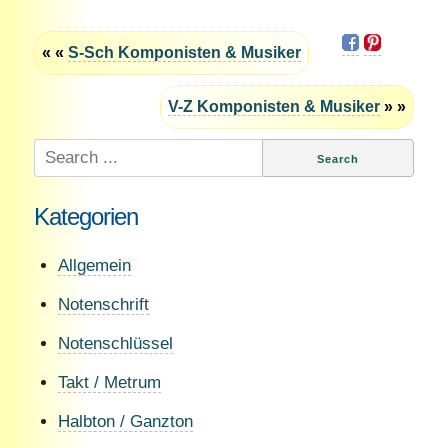
« «
S-Sch Komponisten & Musiker
V-Z Komponisten & Musiker
» »
Search
for:
Kategorien
Allgemein
Notenschrift
Notenschlüssel
Takt / Metrum
Halbton / Ganzton