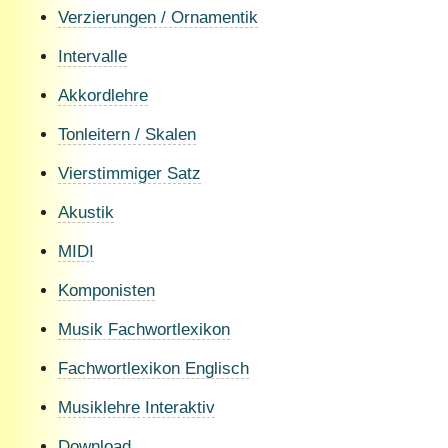
Verzierungen / Ornamentik
Intervalle
Akkordlehre
Tonleitern / Skalen
Vierstimmiger Satz
Akustik
MIDI
Komponisten
Musik Fachwortlexikon
Fachwortlexikon Englisch
Musiklehre Interaktiv
Download