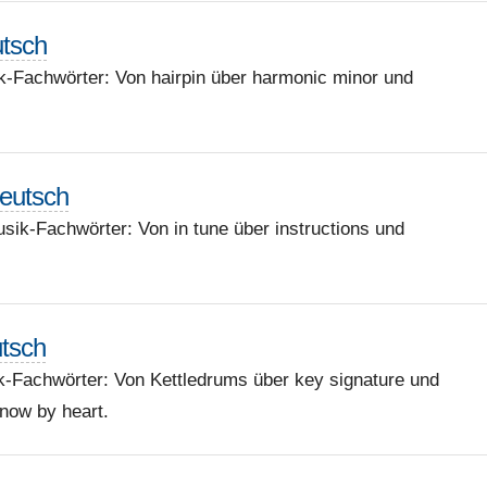
utsch
k-Fachwörter: Von hairpin über harmonic minor und
deutsch
usik-Fachwörter: Von in tune über instructions und
utsch
k-Fachwörter: Von Kettledrums über key signature und
now by heart.