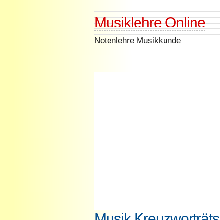
Skip
Musiklehre Online
to
content
Notenlehre Musikkunde
Musik Kreuzworträts