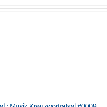
el : Musik Kreuzworträtsel #0009