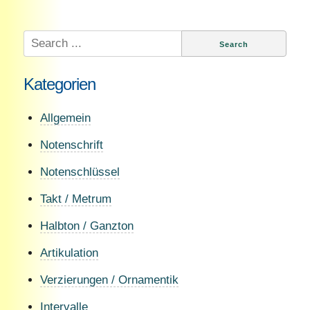
Search
for:
Kategorien
Allgemein
Notenschrift
Notenschlüssel
Takt / Metrum
Halbton / Ganzton
Artikulation
Verzierungen / Ornamentik
Intervalle