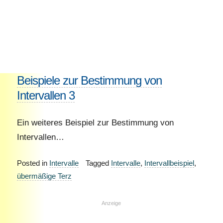
Beispiele zur Bestimmung von
Intervallen 3
Ein weiteres Beispiel zur Bestimmung von
Intervallen…
Posted in
Intervalle
Tagged
Intervalle
,
Intervallbeispiel
,
übermäßige Terz
Anzeige