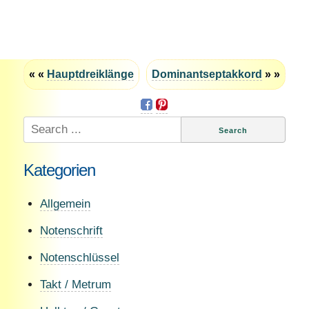
« «
Hauptdreiklänge
Dominantseptakkord
» »
Search
for:
Kategorien
Allgemein
Notenschrift
Notenschlüssel
Takt / Metrum