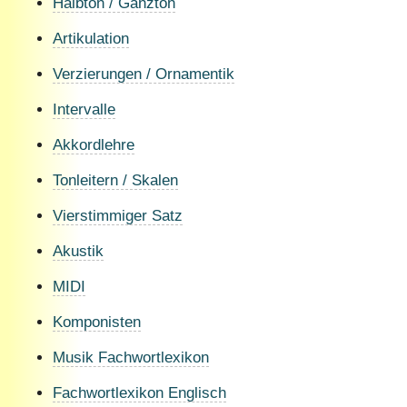
Halbton / Ganzton
Artikulation
Verzierungen / Ornamentik
Intervalle
Akkordlehre
Tonleitern / Skalen
Vierstimmiger Satz
Akustik
MIDI
Komponisten
Musik Fachwortlexikon
Fachwortlexikon Englisch