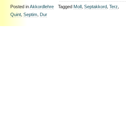
Posted in
Akkordlehre
Tagged
Moll
,
Septakkord
,
Terz
,
Quint
,
Septim
,
Dur