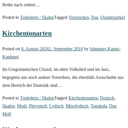
Reihe nach ordnet…
Posted in
Tonleitern / Skalen
Tagged
Vorzeichen
,
Dur
,
Quintenzirkel
Kirchentonarten
Posted on
8. August 2018
2. September 2018
by
Johannes Kaiser-
Kaplaner
Im Gregorianischen Choral, im alten Volkslied und im Jazz,
begegnen uns noch andere Tonreihen, die ebenfalls Ausschnitte aus
dem Bereich der Diatonik sind…
Posted in
Tonleitern / Skalen
Tagged
Kirchentonarten
,
Dorisch
,
Skalen
,
Modi
,
Phrygisch
,
Lydisch
,
Mixolydisch
,
Tonskala
,
Dur
,
Moll