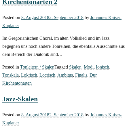
Kirchentonarten 2
Posted on
8. August 2018
2. September 2018
by
Johannes Kaiser-
Kaplaner
Im Gregorianischen Choral, im alten Volkslied und im Jazz,
begegnen uns noch andere Tonreihen, die ebenfalls Ausschnitte aus
dem Bereich der Diatonik sind…
Posted in
Tonleitern / Skalen
Tagged
Skalen
,
Modi
,
Ionisch
,
Tonskala
,
Lokrisch
,
Locrisch
,
Ambitus
,
Finalis
,
Dur
,
Kirchentonarten
Jazz-Skalen
Posted on
8. August 2018
2. September 2018
by
Johannes Kaiser-
Kaplaner