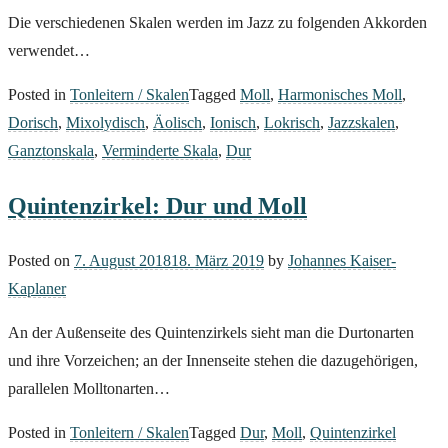
Die verschiedenen Skalen werden im Jazz zu folgenden Akkorden
verwendet…
Posted in
Tonleitern / Skalen
Tagged
Moll
,
Harmonisches Moll
,
Dorisch
,
Mixolydisch
,
Äolisch
,
Ionisch
,
Lokrisch
,
Jazzskalen
,
Ganztonskala
,
Verminderte Skala
,
Dur
Quintenzirkel: Dur und Moll
Posted on
7. August 2018
18. März 2019
by
Johannes Kaiser-
Kaplaner
An der Außenseite des Quintenzirkels sieht man die Durtonarten
und ihre Vorzeichen; an der Innenseite stehen die dazugehörigen,
parallelen Molltonarten…
Posted in
Tonleitern / Skalen
Tagged
Dur
,
Moll
,
Quintenzirkel