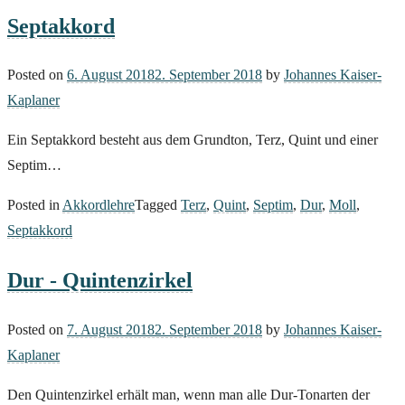
Septakkord
Posted on
6. August 2018
2. September 2018
by
Johannes Kaiser-
Kaplaner
Ein Septakkord besteht aus dem Grundton, Terz, Quint und einer
Septim…
Posted in
Akkordlehre
Tagged
Terz
,
Quint
,
Septim
,
Dur
,
Moll
,
Septakkord
Dur - Quintenzirkel
Posted on
7. August 2018
2. September 2018
by
Johannes Kaiser-
Kaplaner
Den Quintenzirkel erhält man, wenn man alle Dur-Tonarten der