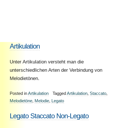
Artikulation
Unter Artikulation versteht man die
unterschiedlichen Arten der Verbindung von
Melodietönen.
Posted in
Artikulation
Tagged
Artikulation
,
Staccato
,
Melodietöne
,
Melodie
,
Legato
Legato Staccato Non-Legato