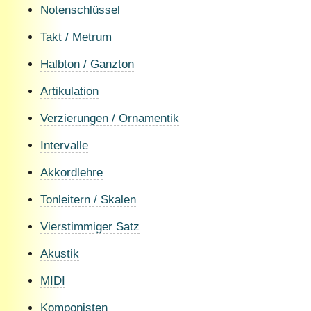
Notenschlüssel
Takt / Metrum
Halbton / Ganzton
Artikulation
Verzierungen / Ornamentik
Intervalle
Akkordlehre
Tonleitern / Skalen
Vierstimmiger Satz
Akustik
MIDI
Komponisten