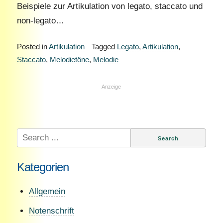
Beispiele zur Artikulation von legato, staccato und
non-legato…
Posted in
Artikulation
Tagged
Legato
,
Artikulation
,
Staccato
,
Melodietöne
,
Melodie
Anzeige
Search
for:
Kategorien
Allgemein
Notenschrift