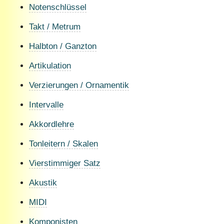
Notenschlüssel
Takt / Metrum
Halbton / Ganzton
Artikulation
Verzierungen / Ornamentik
Intervalle
Akkordlehre
Tonleitern / Skalen
Vierstimmiger Satz
Akustik
MIDI
Komponisten