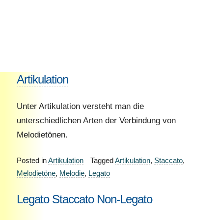
Artikulation
Unter Artikulation versteht man die
unterschiedlichen Arten der Verbindung von
Melodietönen.
Posted in
Artikulation
Tagged
Artikulation
,
Staccato
,
Melodietöne
,
Melodie
,
Legato
Legato Staccato Non-Legato