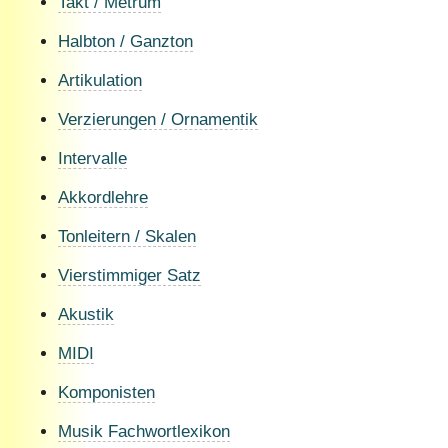
Takt / Metrum
Halbton / Ganzton
Artikulation
Verzierungen / Ornamentik
Intervalle
Akkordlehre
Tonleitern / Skalen
Vierstimmiger Satz
Akustik
MIDI
Komponisten
Musik Fachwortlexikon