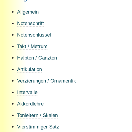
Allgemein
Notenschrift
Notenschlüssel
Takt / Metrum
Halbton / Ganzton
Artikulation
Verzierungen / Ornamentik
Intervalle
Akkordlehre
Tonleitern / Skalen
Vierstimmiger Satz