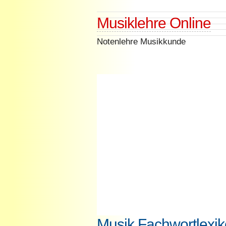
Skip
Musiklehre Online
to
content
Notenlehre Musikkunde
Musik Fachwortlexiko