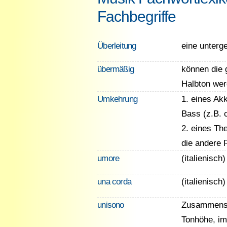
Fachbegriffe
Überleitung
eine unterg
übermäßig
können die 
Halbton we
Umkehrung
1. eines Ak
Bass (z.B. c
2. eines Th
die andere 
umore
(italienisc
una corda
(italienisch
unisono
Zusammensp
Tonhöhe, im