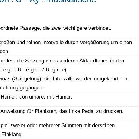
eordnete Passage, die zwei wichtigere verbindet.
großen und reinen Intervalle durch Vergößerung um einen
rden
kordes: die Setzung eines anderen Akkordtones in den
-e-g; 1.U.: e-g-c; 2.U. g-c-e)
emas (Spiegelung): die Intervalle werden umgekehrt – in
Richtung gegangen.
h) Humor; con umore, mit Humor.
) Anweisung für Pianisten, das linke Pedal zu drücken.
iel zweier oder mehrerer Stimmen mit derselben
 Einklang.