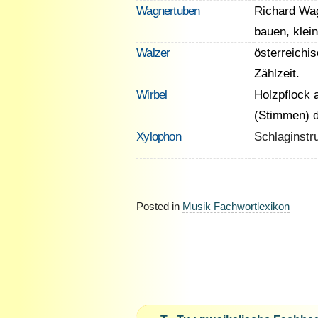
Wagnertuben
Richard Wag
bauen, klei
Walzer
österreichi
Zählzeit.
Wirbel
Holzpflock 
(Stimmen) d
Xylophon
Schlaginstr
Posted in
Musik Fachwortlexikon