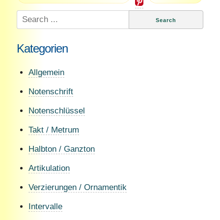
Search
for:
Kategorien
Allgemein
Notenschrift
Notenschlüssel
Takt / Metrum
Halbton / Ganzton
Artikulation
Verzierungen / Ornamentik
Intervalle