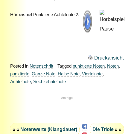
Hörbeispiel Punktierte Achtelnote 2:
Druckansicht
Posted in
Notenschrift
Tagged
punktierte Noten
,
Noten
,
punktierte
,
Ganze Note
,
Halbe Note
,
Viertelnote
,
Achtelnote
,
Sechzehntelnote
Anzeige
« «
Notenwerte (Klangdauer)
Die Triole
» »