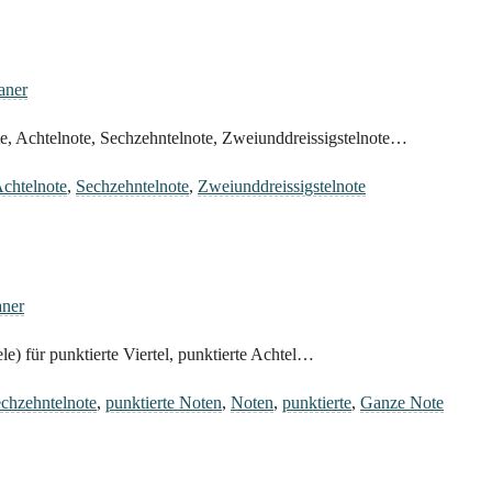
aner
e, Achtelnote, Sechzehntelnote, Zweiunddreissigstelnote…
chtelnote
,
Sechzehntelnote
,
Zweiunddreissigstelnote
aner
e) für punktierte Viertel, punktierte Achtel…
chzehntelnote
,
punktierte Noten
,
Noten
,
punktierte
,
Ganze Note