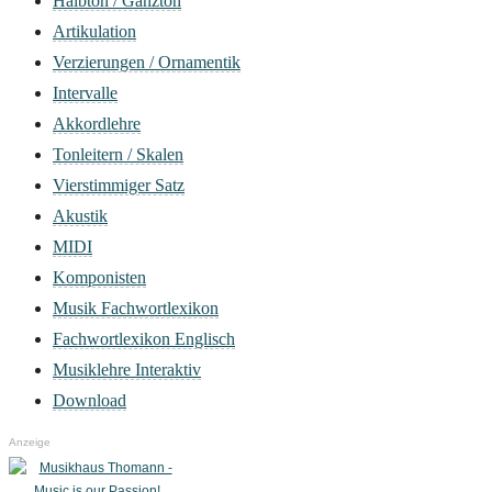
Halbton / Ganzton
Artikulation
Verzierungen / Ornamentik
Intervalle
Akkordlehre
Tonleitern / Skalen
Vierstimmiger Satz
Akustik
MIDI
Komponisten
Musik Fachwortlexikon
Fachwortlexikon Englisch
Musiklehre Interaktiv
Download
Anzeige