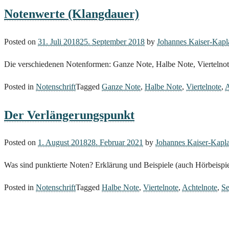
Notenwerte (Klangdauer)
Posted on
31. Juli 2018
25. September 2018
by
Johannes Kaiser-Kapl
Die verschiedenen Notenformen: Ganze Note, Halbe Note, Viertelnot
Posted in
Notenschrift
Tagged
Ganze Note
,
Halbe Note
,
Viertelnote
,
A
Der Verlängerungspunkt
Posted on
1. August 2018
28. Februar 2021
by
Johannes Kaiser-Kapl
Was sind punktierte Noten? Erklärung und Beispiele (auch Hörbeispiel
Posted in
Notenschrift
Tagged
Halbe Note
,
Viertelnote
,
Achtelnote
,
Se