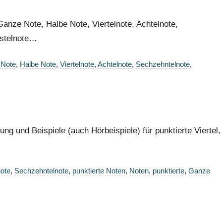
anze Note, Halbe Note, Viertelnote, Achtelnote,
gstelnote…
 Note
,
Halbe Note
,
Viertelnote
,
Achtelnote
,
Sechzehntelnote
,
ng und Beispiele (auch Hörbeispiele) für punktierte Viertel,
note
,
Sechzehntelnote
,
punktierte Noten
,
Noten
,
punktierte
,
Ganze