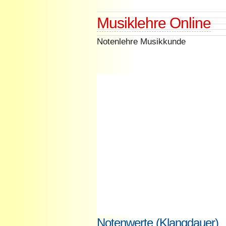
Skip
Musiklehre Online
to
content
Notenlehre Musikkunde
Notenwerte (Klangdauer)