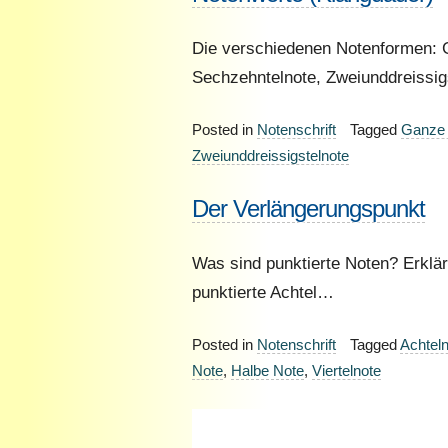
Die verschiedenen Notenformen: G
Sechzehntelnote, Zweiunddreissi
Posted in
Notenschrift
Tagged
Ganze
Zweiunddreissigstelnote
Der Verlängerungspunkt
Was sind punktierte Noten? Erkläru
punktierte Achtel…
Posted in
Notenschrift
Tagged
Achtel
Note
,
Halbe Note
,
Viertelnote