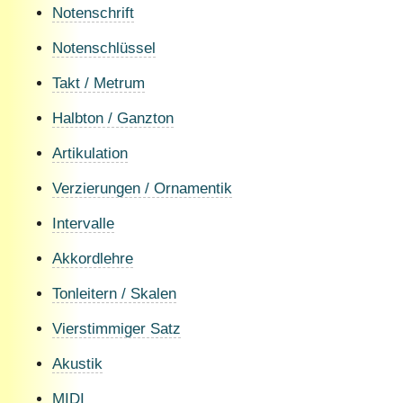
Notenschrift
Notenschlüssel
Takt / Metrum
Halbton / Ganzton
Artikulation
Verzierungen / Ornamentik
Intervalle
Akkordlehre
Tonleitern / Skalen
Vierstimmiger Satz
Akustik
MIDI