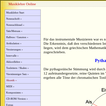
Musiklehre Online
Musiklehre Start
Notenschrift »
Notenschlüssel »
Takt/Metrum »
Halbton / Ganzton »
Für das instrumentale Musizieren war es 
Die Erkenntnis, daß den verschiedenen In
Artikulation »
liegen, wird dem griechischen Mathemati
Verzierungen »
zugeschrieben.
Intervalle »
Pyth
Akkordlehre »
Tonleitern / Skalen »
Die pythagoräische Stimmung wird durch
12 aufeinandergesetzte, reine Quinten i
Vierstimmiger Satz »
ergeben alle Töne der chromatischen Tonle
Akustik »
MIDI »
Komponisten »
CD-ROM-Version »
Extras