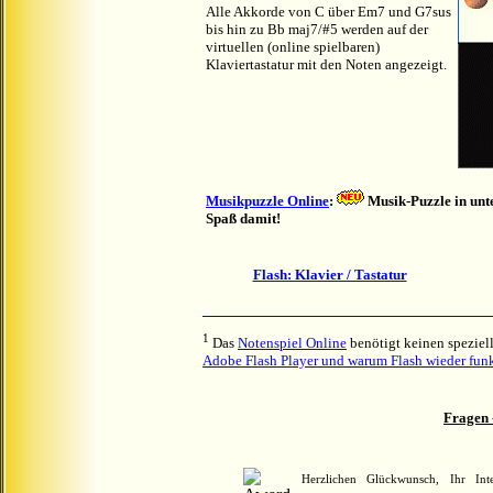
Alle Akkorde von C über Em7 und G7sus
bis hin zu Bb maj7/#5 werden auf der
virtuellen (online spielbaren)
Klaviertastatur mit den Noten angezeigt.
Musikpuzzle Online
:
Musik-Puzzle in unte
Spaß damit!
Flash: Klavier / Tastatur
1
Das
Notenspiel Online
benötigt keinen speziell
Adobe Flash Player und warum Flash wieder funk
Fragen 
Herzlichen Glückwunsch, Ihr In