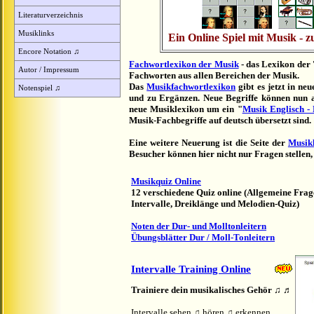
Literaturverzeichnis
Musiklinks
Ein Online Spiel mit Musik - z
Encore Notation ♫
Fachwortlexikon der Musik
- das Lexikon der 
Autor / Impressum
Fachworten aus allen Bereichen der Musik.
Das
Musikfachwortlexikon
gibt es jetzt in ne
Notenspiel ♫
und zu Ergänzen. Neue Begriffe können nun 
neue Musiklexikon um ein "
Musik Englisch - 
Musik-Fachbegriffe auf deutsch übersetzt sind.
Eine weitere Neuerung ist die Seite der
Musik
Besucher können hier nicht nur Fragen stellen
Musikquiz Online
12 verschiedene Quiz online (Allgemeine Frag
Intervalle, Dreiklänge und Melodien-Quiz)
Noten der Dur- und Molltonleitern
Übungsblätter Dur / Moll-Tonleitern
Intervalle Training Online
Trainiere dein musikalisches Gehör ♫ ♬
Intervalle sehen ♫ hören ♫ erkennen