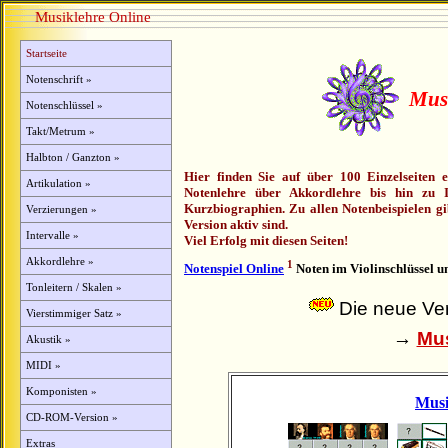
Musiklehre Online
Startseite
Notenschrift »
Mus
Notenschlüssel »
Takt/Metrum »
Halbton / Ganzton »
Hier finden Sie auf über 100 Einzelseiten 
Artikulation »
Notenlehre über Akkordlehre bis hin zu 
Kurzbiographien. Zu allen Notenbeispielen gi
Verzierungen »
Version aktiv sind.
Intervalle »
Viel Erfolg mit diesen Seiten!
Akkordlehre »
1
Notenspiel Online
Noten im Violinschlüssel un
Tonleitern / Skalen »
Die neue Vers
Vierstimmiger Satz »
→
Mus
Akustik »
MIDI »
Komponisten »
Mus
CD-ROM-Version »
Extras